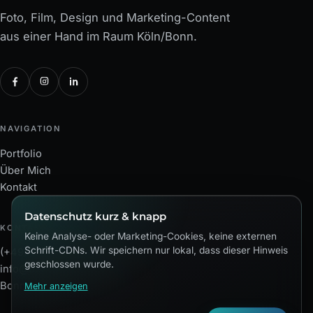
Foto, Film, Design und Marketing-Content
aus einer Hand im Raum Köln/Bonn.
NAVIGATION
Portfolio
Über Mich
Kontakt
Datenschutz kurz & knapp
KONTAKT
Keine Analyse- oder Marketing-Cookies, keine externen
Schrift-CDNs. Wir speichern nur lokal, dass dieser Hinweis
(+49) 163 8520125
geschlossen wurde.
info@dennis-siebertz.de
Bonner Str. 50 · Niederkassel
Mehr anzeigen